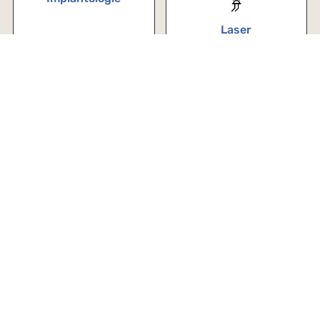
Laser
Kinder
Akupunktur
Praxis
Über uns
Zahnärzte
Team
Im Notfall