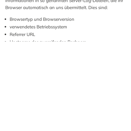
Informationen in so genannten Server-Log-Dateien, die Ihr
Browser automatisch an uns übermittelt. Dies sind:
Browsertyp und Browserversion
verwendetes Betriebssystem
Referrer URL
Hostname des zugreifenden Rechners
Uhrzeit der Serveranfrage
IP-Adresse
Eine Zusammenführung dieser Daten mit anderen
Datenquellen wird nicht vorgenommen.
Grundlage für die Datenverarbeitung ist Art. 6 Abs. 1 lit. f
DSGVO, der die Verarbeitung von Daten zur Erfüllung eines
Vertrags oder vorvertraglicher Maßnahmen gestattet.
Kontaktformular
Wenn Sie uns per Kontaktformular Anfragen zukommen
lassen, werden Ihre Angaben aus dem Anfrageformular