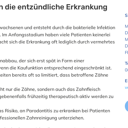
n die entzündliche Erkrankung
S
M
rwachsenen und entsteht durch die bakterielle Infektion
D
 Im Anfangsstadium haben viele Patienten keinerlei
M
t sich die Erkrankung oft lediglich durch vermehrtes
D
F
abbau, der sich erst spät in Form einer
T
enn die Kaufunktion entsprechend eingeschränkt ist.
0
ten bereits oft so limitiert, dass betroffene Zähne
E
v
icht nur die Zähne, sondern auch das Zahnfleisch
ebenenfalls frühzeitig therapeutisch aktiv werden zu
s Risiko, an Parodontitis zu erkranken bei Patienten
rofessionellen Zahnreinigung unterziehen.