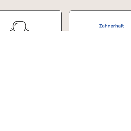
Zahnerhalt
Parodontologie
Laser
Kinder
Praxis
Leistungen