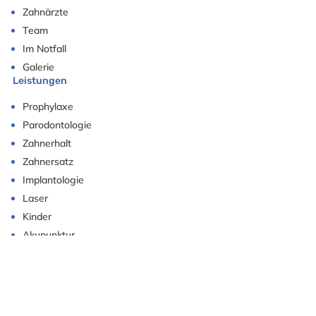
Zahnärzte
Team
Im Notfall
Galerie
Leistungen
Prophylaxe
Parodontologie
Zahnerhalt
Zahnersatz
Implantologie
Laser
Kinder
Akupunktur
Anfahrt
Wendl-Dietrich-Str. 2 | 80634 München