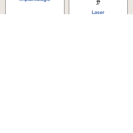
Laser
Kinder
Akupunktur
Praxis
Über uns
Zahnärzte
Team
Im Notfall