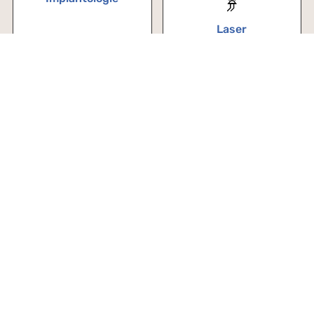
Laser
Kinder
Akupunktur
Praxis
Über uns
Zahnärzte
Team
Im Notfall