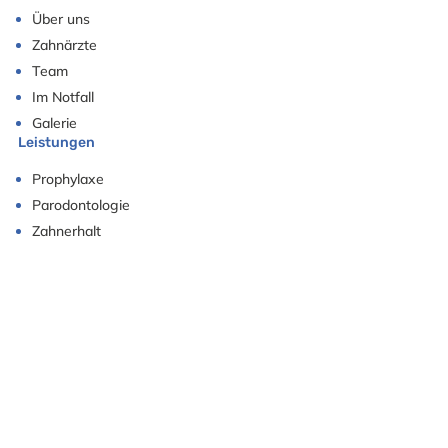
Über uns
Zahnärzte
Team
Im Notfall
Galerie
Leistungen
Prophylaxe
Parodontologie
Zahnerhalt
Zahnersatz
Implantologie
Laser
Kinder
Akupunktur
Anfahrt
Wendl-Dietrich-Str. 2 | 80634 München