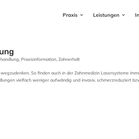
Praxis
Leistungen
I
lung
ehandlung
,
Praxisinformation
,
Zahnerhalt
r wegzudenken. So finden auch in der Zahnmedizin Lasersysteme imm
lungen vielfach weniger aufwändig und invasiv, schmerzreduziert bz